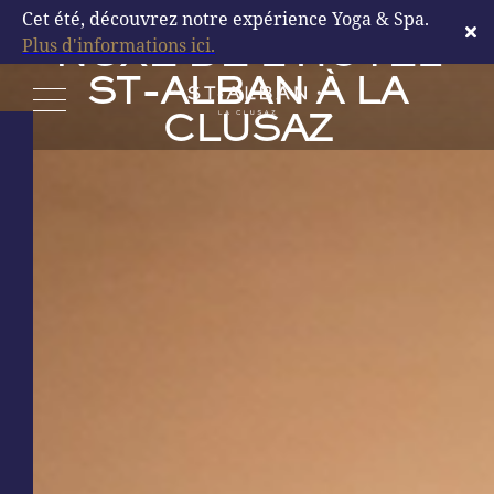
AU CŒUR DU SPA
Cet été, découvrez notre expérience Yoga & Spa.
DÉCOUVRIR
Plus d'informations ici.
NUXE DE L'HÔTEL
ST-ALBAN À LA
CLUSAZ