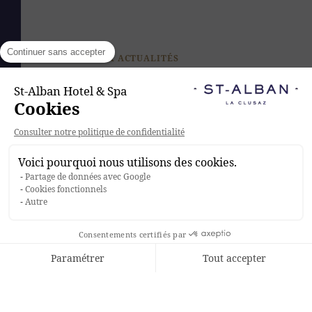
Continuer sans accepter
RETOUR AUX ACTUALITÉS
St-Alban Hotel & Spa
Cookies
AU CŒUR DU
SPA NUXE DE
Consulter notre politique de confidentialité
L'HÔTEL ST-
Voici pourquoi nous utilisons des cookies.
Partage de données avec Google
ALBAN À LA
Cookies fonctionnels
CLUSAZ
Autre
Consentements certifiés par
Vous êtes à la recherche d'un spa à La Clusaz ?
Paramétrer
Tout accepter
Ne cherchez plus, le spa NUXE du St-Alban est
Axeptio consent
Plateforme de Gestion du Consentement : Personnalisez vos Options
l'endroit idéal. Nous vous présentons cet espace
Notre plateforme vous permet d'adapter et de gérer vos paramètres de 
bien-être d'exception au cœur des montagnes